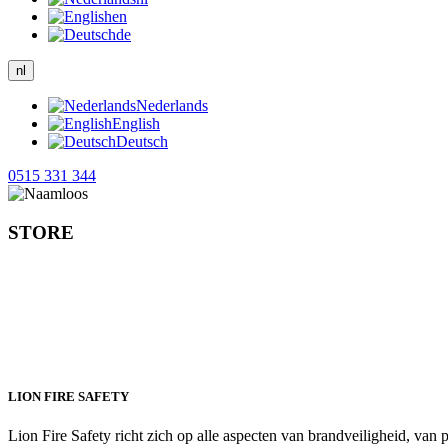
en
de
nl
Nederlands
English
Deutsch
0515 331 344
STORE
LION FIRE SAFETY
Lion Fire Safety
richt zich op alle aspecten van brandveiligheid, van pr