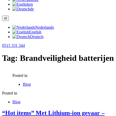
en
de
nl
Nederlands
English
Deutsch
0515 331 344
Tag:
Brandveiligheid batterijen
Posted in
Blog
Posted in
Blog
“Hot items” Met Lithium-ion gevaar –